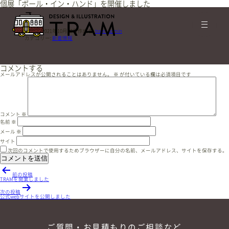
個展「ボール・イン・ハンド」を開催しました
投稿日:
2021年10月22日
作成者:
tram_admin
カテゴリー:
新着情報
コメントする
メールアドレスが公開されることはありません。
※
が付いている欄は必須項目です
コメント
※
名前
※
メール
※
サイト
次回のコメントで使用するためブラウザーに自分の名前、メールアドレス、サイトを保存する。
投
稿
前の投稿
TRAMを開業しました
ナ
ビ
次の投稿
ゲ
公式webサイトを公開しました
ー
シ
ョ
ン
ご質問・お見積もりのご相談など