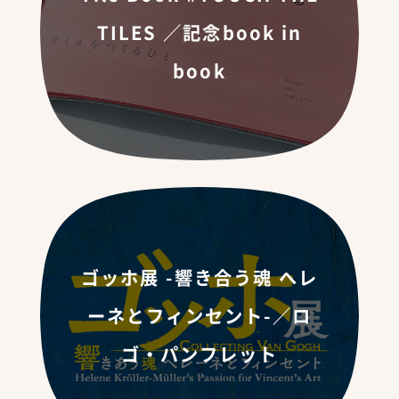
TILES ／記念book in
book
ゴッホ展 -響き合う魂 へレ
ーネとフィンセント-／ロ
ゴ・パンフレット